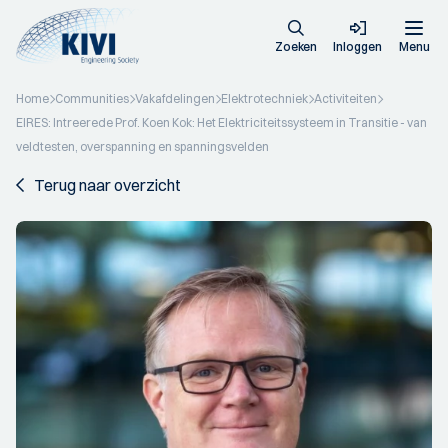
Zoeken
Inloggen
Menu
Home
Communities
Vakafdelingen
Elektrotechniek
Activiteiten
EIRES: Intreerede Prof. Koen Kok: Het Elektriciteitssysteem in Transitie - van
veldtesten, overspanning en spanningsvelden
Terug naar overzicht