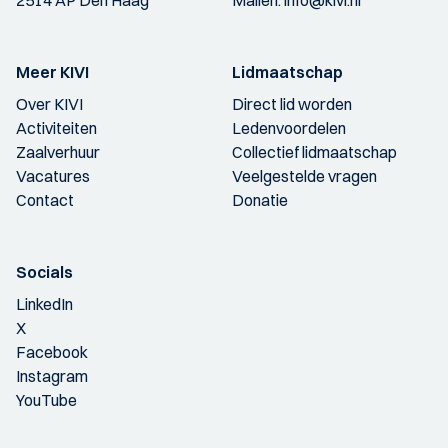
2514 AP Den Haag
Mailen:
info@kivi.nl
Meer KIVI
Lidmaatschap
Over KIVI
Direct lid worden
Activiteiten
Ledenvoordelen
Zaalverhuur
Collectief lidmaatschap
Vacatures
Veelgestelde vragen
Contact
Donatie
Socials
LinkedIn
X
Facebook
Instagram
YouTube