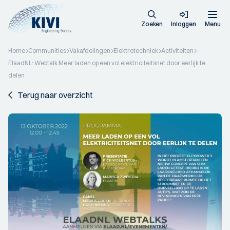
Zoeken
Inloggen
Menu
Home
Communities
Vakafdelingen
Elektrotechniek
Activiteiten
ElaadNL: Webtalk Meer laden op een vol elektriciteitsnet door eerlijk te
delen
Terug naar overzicht