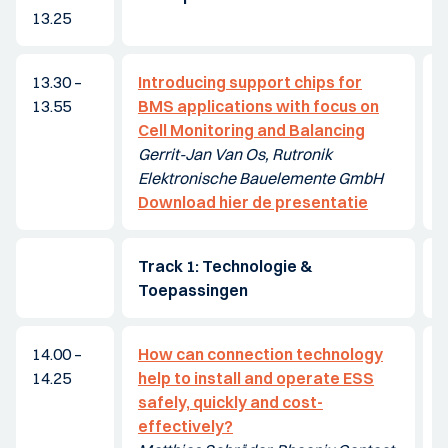
13.25
13.30 –
Introducing support chips for
E
13.55
BMS applications with focus on
k
Cell Monitoring and Balancing
b
Gerrit-Jan Van Os, Rutronik
W
Elektronische Bauelemente GmbH
N
Download hier de presentatie
D
Track 1: Technologie &
T
Toepassingen
14.00 –
How can connection technology
T
14.25
help to install and operate ESS
f
safely, quickly and cost-
R
effectively?
D