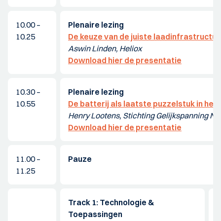
10.00 –
Plenaire lezing
10.25
De keuze van de juiste laadinfrastructuu
Aswin Linden, Heliox
Download hier de presentatie
10.30 –
Plenaire lezing
10.55
De batterij als laatste puzzelstuk in he
Henry Lootens, Stichting Gelijkspanning N
Download hier de presentatie
11.00 –
Pauze
11.25
Track 1: Technologie &
T
Toepassingen