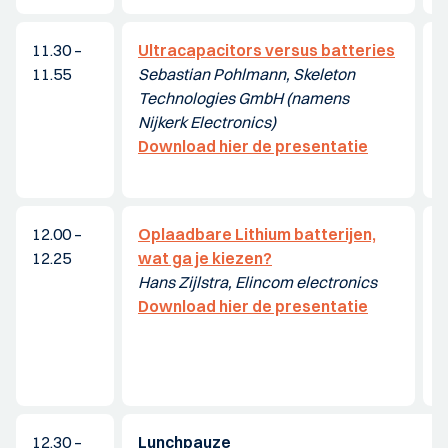
11.30 –
Ultracapacitors versus batteries
L
11.55
Sebastian Pohlmann, Skeleton
A
Technologies GmbH (namens
D
Nijkerk Electronics)
Download hier de presentatie
12.00 –
Oplaadbare Lithium batterijen,
E
12.25
wat ga je kiezen?
b
Hans Zijlstra, Elincom electronics
a
Download hier de presentatie
w
N
T
12.30 –
Lunchpauze