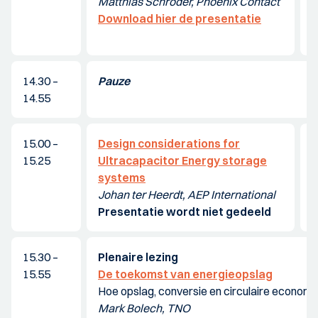
Matthias Schröder, Phoenix Contact
Download hier de presentatie
14.30 –
Pauze
14.55
15.00 –
Design considerations for
A
15.25
Ultracapacitor Energy storage
d
systems
(
Johan ter Heerdt, AEP International
T
Presentatie wordt niet gedeeld
D
15.30 –
Plenaire lezing
15.55
De toekomst van energieopslag
Hoe opslag, conversie en circulaire economi
Mark Bolech, TNO