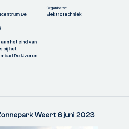
Organisator:
eucentrum De
Elektrotechniek
4
 aan het eind van
 bij het
embad De IJzeren
Zonnepark Weert 6 juni 2023