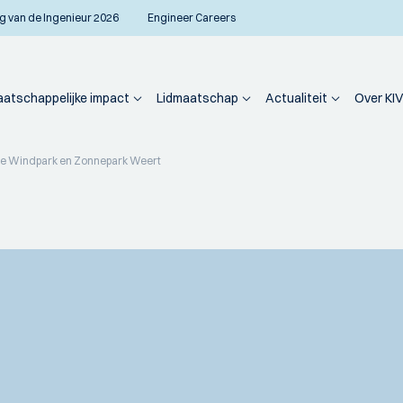
g van de Ingenieur 2026
Engineer Careers
atschappelijke impact
Lidmaatschap
Actualiteit
Over KIV
ie Windpark en Zonnepark Weert