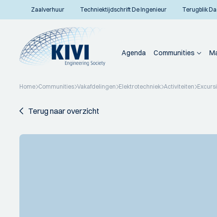
Zaalverhuur
Techniektijdschrift De Ingenieur
Terugblik Da
Agenda
Communities
Ma
Home
Communities
Vakafdelingen
Elektrotechniek
Activiteiten
Excurs
Terug naar overzicht