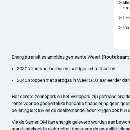
Energietransities ambities gemeente Weert
(Routekaart 
2030 ‘alles’ voorbereid om aardgas uit te faseren
2040 stoppen met aardgas in Weert (10 jaar eerder dan l
Het eerste zonnepark en het Windpark zijn gefinancierd do
rente voor de gedeeltelijke bancaire financiering geen goed
de lening is 3,6% en de deelnemende leden krijgen ook hun de
Via de SamenOM kan energie geleverd worden aan bewoners
markt ingekochte elektriciteit (vanwege de on-gelijktijdigh