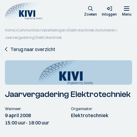
Zoeken
Inloggen
Menu
Home
Communities
Vakafdelingen
Elektrotechniek
Activiteiten
Jaarvergadering Elektrotechniek
Terug naar overzicht
Jaarvergadering Elektrotechniek
Wanneer:
Organisator:
9 april 2008
Elektrotechniek
15:00 uur
- 18:00 uur