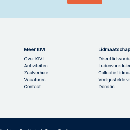
Meer KIVI
Lidmaatscha
Over KIVI
Direct lid word
Activiteiten
Ledenvoordele
Zaalverhuur
Collectief lidm
Vacatures
Veelgestelde v
Contact
Donatie