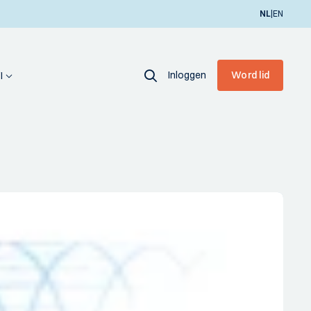
|
NL
EN
Inloggen
Word lid
I