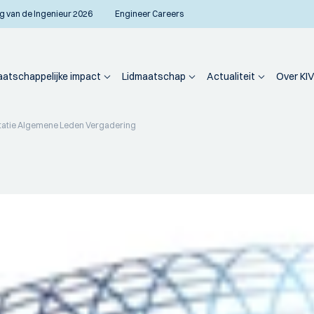
g van de Ingenieur 2026
Engineer Careers
atschappelijke impact
Lidmaatschap
Actualiteit
Over KIV
tatie Algemene Leden Vergadering