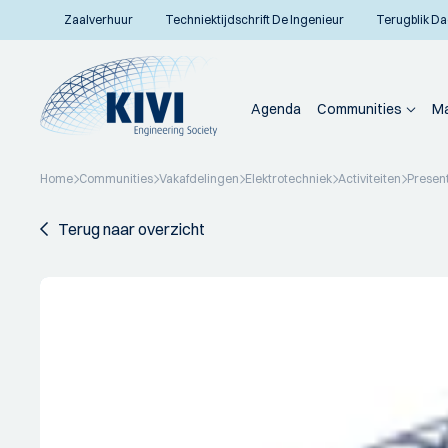
Zaalverhuur
Techniektijdschrift De Ingenieur
Terugblik Da
Agenda
Communities
Ma
Home
Communities
Vakafdelingen
Elektrotechniek
Activiteiten
Presen
Terug naar overzicht