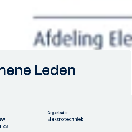
emene Leden
Organisator:
ouw
Elektrotechniek
t 23