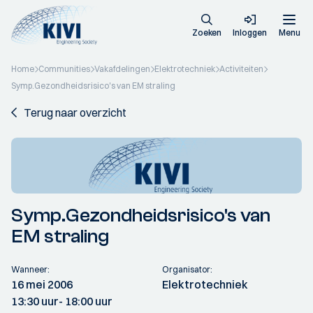
Zoeken
Inloggen
Menu
Home
Communities
Vakafdelingen
Elektrotechniek
Activiteiten
Symp.Gezondheidsrisico's van EM straling
Terug naar overzicht
Symp.Gezondheidsrisico's van
EM straling
Wanneer:
Organisator:
16 mei 2006
Elektrotechniek
13:30 uur
- 18:00 uur