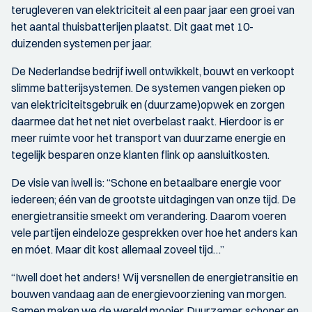
terugleveren van elektriciteit al een paar jaar een groei van
het aantal thuisbatterijen plaatst. Dit gaat met 10-
duizenden systemen per jaar.
De Nederlandse bedrijf iwell ontwikkelt, bouwt en verkoopt
slimme batterijsystemen. De systemen vangen pieken op
van elektriciteitsgebruik en (duurzame)opwek en zorgen
daarmee dat het net niet overbelast raakt. Hierdoor is er
meer ruimte voor het transport van duurzame energie en
tegelijk besparen onze klanten flink op aansluitkosten.
De visie van iwell is: “Schone en betaalbare energie voor
iedereen; één van de grootste uitdagingen van onze tijd. De
energietransitie smeekt om verandering. Daarom voeren
vele partijen eindeloze gesprekken over hoe het anders kan
en móet. Maar dit kost allemaal zoveel tijd…”
“Iwell doet het anders! Wij versnellen de energietransitie en
bouwen vandaag aan de energievoorziening van morgen.
Samen maken we de wereld mooier. Duurzamer, schoner en