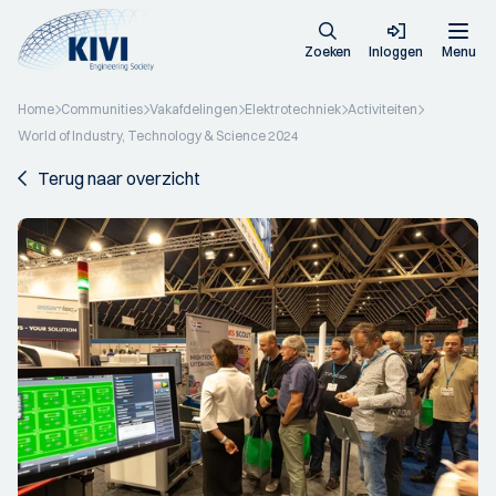
Zoeken
Inloggen
Menu
Home
Communities
Vakafdelingen
Elektrotechniek
Activiteiten
World of Industry, Technology & Science 2024
Terug naar overzicht