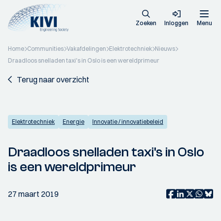
Zoeken
Inloggen
Menu
Home
Communities
Vakafdelingen
Elektrotechniek
Nieuws
Draadloos snelladen taxi's in Oslo is een wereldprimeur
Terug naar overzicht
Elektrotechniek
Energie
Innovatie / innovatiebeleid
Draadloos snelladen taxi's in Oslo
is een wereldprimeur
27 maart 2019