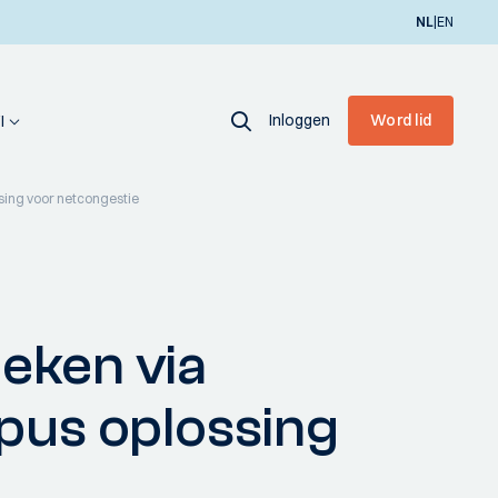
|
NL
EN
Inloggen
Word lid
I
sing voor netcongestie
eken via
pus oplossing