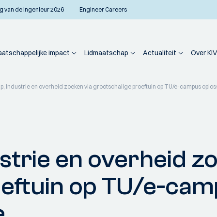
g van de Ingenieur 2026
Engineer Careers
atschappelijke impact
Lidmaatschap
Actualiteit
Over KIV
, industrie en overheid zoeken via grootschalige proeftuin op TU/e-campus oplos
trie en overheid zo
oeftuin op TU/e-cam
e