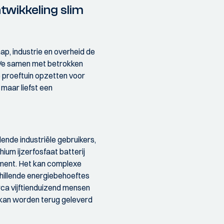
wikkeling slim
p, industrie en overheid de
U/e samen met betrokken
 proeftuin opzetten voor
 maar liefst een
ende industriële gebruikers,
um ijzerfosfaat batterij
rument. Het kan complexe
chillende energiebehoeftes
rca vijftienduizend mensen
 kan worden terug geleverd