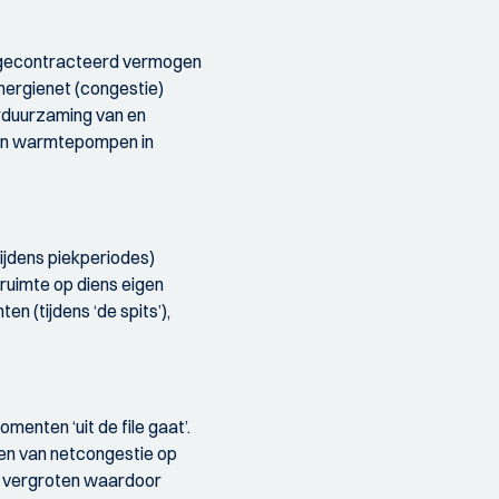
t gecontracteerd vermogen
nergienet (congestie)
erduurzaming van en
aan warmtepompen in
tijdens piekperiodes)
 ruimte op diens eigen
 (tijdens ‘de spits’),
enten ‘uit de file gaat’.
ren van netcongestie op
te vergroten waardoor