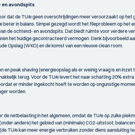
- en avondspits
rvoor dat de TU/e geen overschrijdingen meer veroorzaakt op he
 beter in balans. Simpel gezegd wordt het fileprobleem op het e
van de ochtend- en avondspits. Dat biedt ruimte voor verdere v
innen het huidige gecontracteerd vermogen. Denk bijvoorbeeld 
de Opslag (WKO) en de komst van een nieuwe clean room.
en en peak shaving (energieopslag als er weinig vraag is en inzet 
akkelijk terug. Voor de TU/e levert het naar schatting 20% extra
rdat er minder ingekocht hoeft te worden op ongunstige momenten
ager worden.
r de netbelasting in het algemeen, omdat de TU/e op zulke piekmom
 (onder andere) het gebied van (minimale) CO2-uitstoot, balance
au (de TU/e kan meer energie verbruiken zonder diens aansluiting 