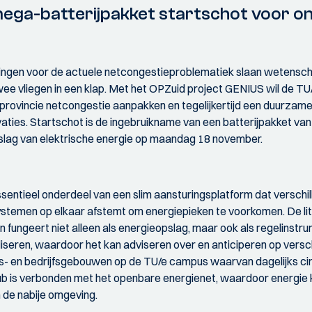
ga-batterijpakket startschot voor ont
ingen voor de actuele netcongestieproblematiek slaan wetenscha
ee vliegen in een klap. Met het OPZuid project GENIUS wil de T
provincie netcongestie aanpakken en tegelijkertijd een duurzame
aties. Startschot is de ingebruikname van een batterijpakket van
slag van elektrische energie op maandag 18 november.
sentieel onderdeel van een slim aansturingsplatform dat verschill
temen op elkaar afstemt om energiepieken te voorkomen. De lithi
en fungeert niet alleen als energieopslag, maar ook als regelinst
iseren, waardoor het kan adviseren over en anticiperen op vers
its- en bedrijfsgebouwen op de TU/e campus waarvan dagelijks ci
ehub is verbonden met het openbare energienet, waardoor energie
n de nabije omgeving.