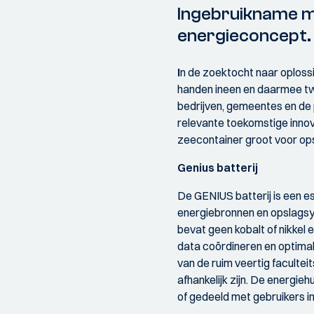
Ingebruikname me
energieconcept.
I
n de zoektocht naar oploss
handen ineen en daarmee tw
bedrijven, gemeentes en de 
relevante toekomstige innov
zeecontainer groot voor op
Genius batterij
De GENIUS batterij is een es
energiebronnen en opslagsys
bevat geen kobalt of nikkel 
data coördineren en optimal
van de ruim veertig faculte
afhankelijk zijn. De energi
of gedeeld met gebruikers i