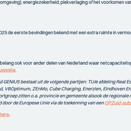
de omgeving), energiezekerheid, piekverlaging of het voorkomen va
2025 de eerste bevindingen bekend met een extra ruimte in verm
t belang ook voor ander delen van Nederland waar netcapaciteits
euwssite
.
GENIUS bestaat uit de volgende partijen: TU/e afdeling Real Est
ed, VBOptimum, ZEnMo, Cube Charging, Enerzien, Eindhoven Eng
rtgroep zitten o.a. provincie en gemeente alsook de regionale 
d door de Europese Unie via de toekenning van een
OPZuid-subs
 here
.