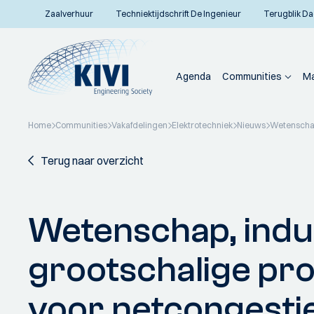
Zaalverhuur
Techniektijdschrift De Ingenieur
Terugblik Da
Agenda
Communities
Ma
Home
Communities
Vakafdelingen
Elektrotechniek
Nieuws
Wetenschap
Terug naar overzicht
Wetenschap, indus
grootschalige pr
voor netcongesti