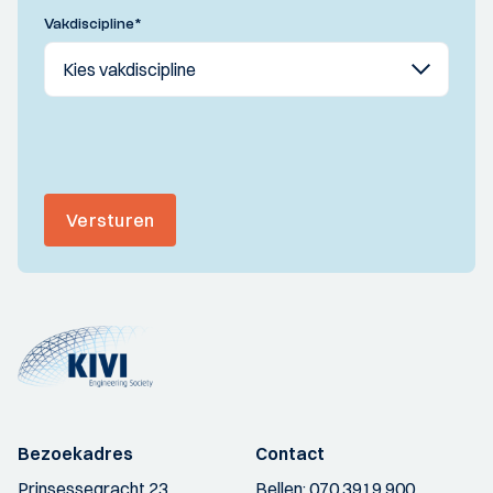
Vakdiscipline
*
Versturen
Bezoekadres
Contact
Prinsessegracht 23
Bellen:
070 3919 900