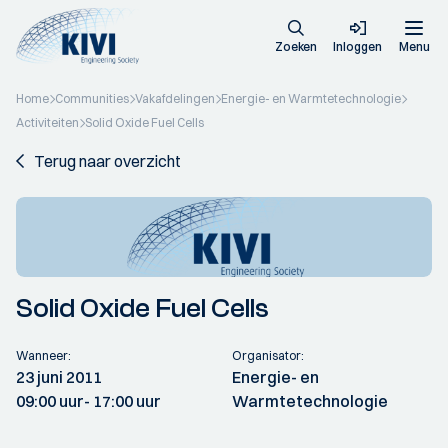
Zoeken
Inloggen
Menu
Home
Communities
Vakafdelingen
Energie- en Warmtetechnologie
Activiteiten
Solid Oxide Fuel Cells
Terug naar overzicht
Solid Oxide Fuel Cells
Wanneer:
Organisator:
23 juni 2011
Energie- en
09:00 uur
- 17:00 uur
Warmtetechnologie