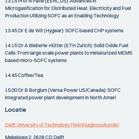
13.15 Prof N Patel (EERC,US): Advances in
Microgasification for Distributed Heat, Electricity and Fuel
Production Utilizing SOFC as an Enabling Technology
13.45 Dr E de Wit (Hygear): SOFC based CHP systems
14.15 Dr A Bieberle-Hütter (ETH Zurich): Solid Oxide Fuel
Cells: From large scale power plants to miniaturized MEMS
based micro-SOFC systems
14.45 Coffee/Tea
15.00 Dr B Borglum (Versa Power US/Canada): SOFC
integrated power plant development in North Ameri
Locatie
Delft University of Technology (Werktuigbouwkunde)
Mekelweg 2, 2628 CD Delft