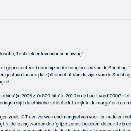
ilosofie, Techniek en levensbeschouwing".
rdt gepresenteerd door bijzonder hoogleraren van de Stichting
rden gestuurd naar a.j.lutz@hccnet.nl. Van de zijde van de Stic
g.nl/
thics’ (in 2005 zo’n 800 ‘hits’, in 2010 in de buurt van 8000)? He
ringen blijft de ethische reflectie letterlijk ‘in de marge’ en kan
lingen zoals ICT een verwarrend mengsel van voor- en nadelen m
. In de lezing worden drie ‘grijze zones’ bekeken: de eerste is de 
contact en communicatie; de derde gaat in op ‘toegang’ en het prob