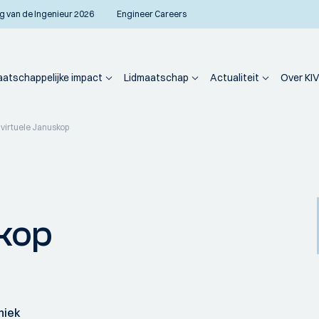
g van de Ingenieur 2026
Engineer Careers
atschappelijke impact
Lidmaatschap
Actualiteit
Over KIV
 virtuele Januskop
skop
niek