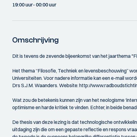
19:00 uur
- 00:00 uur
Omschrijving
Dit is tevens de zevende bijeenkomst van het jaarthema "F
Het thema “Filosofie, Techniek en levensbeschouwing” wo
Universiteiten. Voor nadere informatie kan een e-mail wo
Drs S.J.M. Waanders. Website: http://www.radboudstichtin
Wat zou de betekenis kunnen zijn van het neologisme ‘interne
optimisme en harde kritiek te vinden. Echter, in beide benade
De thesis van deze lezing is dat technologische ontwikke
uitdaging zijn die om een gepaste reflectie en respons vraagt
de tweede is de eveneens belangrijke differentiatie tussen 