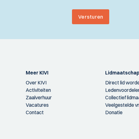
Versturen
Meer KIVI
Lidmaatscha
Over KIVI
Direct lid word
Activiteiten
Ledenvoordele
Zaalverhuur
Collectief lidm
Vacatures
Veelgestelde v
Contact
Donatie