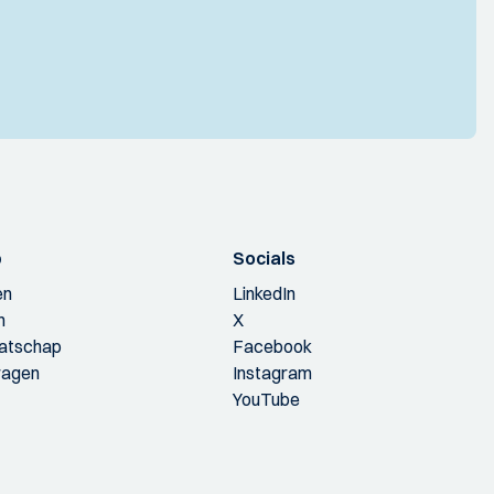
p
Socials
en
LinkedIn
n
X
aatschap
Facebook
ragen
Instagram
YouTube