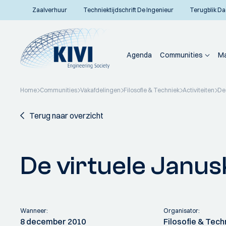
Zaalverhuur
Techniektijdschrift De Ingenieur
Terugblik Da
Agenda
Communities
Ma
Home
Communities
Vakafdelingen
Filosofie & Techniek
Activiteiten
De
Terug naar overzicht
De virtuele Janu
Wanneer:
Organisator:
8 december 2010
Filosofie & Tech