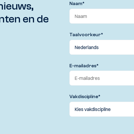
nieuws,
Naam
*
nten en de
Taalvoorkeur
*
E-mailadres
*
Vakdiscipline
*