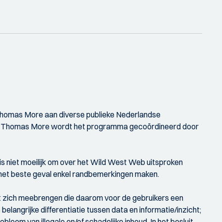
 Thomas More aan diverse publieke Nederlandse
hting Thomas More wordt het programma gecoördineerd door
t is niet moeilijk om over het Wild West Web uitsproken
 in het beste geval enkel randbemerkingen maken.
et zich meebrengen die daarom voor de gebruikers een
belangrijke differentiatie tussen data en informatie/inzicht;
leem van illegale en/of schadelijke inhoud. In het besluit