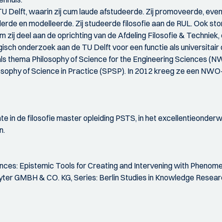
Delft, waarin zij cum laude afstudeerde. Zij promoveerde, eve
de en modelleerde. Zij studeerde filosofie aan de RUL. Ook stond
m zij deel aan de oprichting van de Afdeling Filosofie & Techniek,
ogisch onderzoek aan de TU Delft voor een functie als universitai
ls thema Philosophy of Science for the Engineering Sciences (N
ilosophy of Science in Practice (SPSP). In 2012 kreeg ze een NW
e in de filosofie master opleiding PSTS, in het excellentieonderw
n.
ences: Epistemic Tools for Creating and Intervening with Phenomen
ruyter GMBH & CO. KG, Series: Berlin Studies in Knowledge Resear