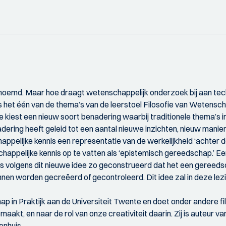
oemd. Maar hoe draagt wetenschappelijk onderzoek bij aan tec
s het één van de thema’s van de leerstoel Filosofie van Wetenschap
 kiest een nieuw soort benadering waarbij traditionele thema’s
ring heeft geleid tot een aantal nieuwe inzichten, nieuw manie
happelijke kennis een representatie van de werkelijkheid ‘achter
ppelijke kennis op te vatten als ‘epistemisch gereedschap.’ Ee
s volgens dit nieuwe idee zo geconstrueerd dat het een gereeds
nnen worden gecreëerd of gecontroleerd. Dit idee zal in deze lez
schap in Praktijk aan de Universiteit Twente en doet onder ander
aakt, en naar de rol van onze creativiteit daarin. Zij is auteur va
enhuis.