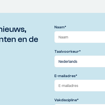
nieuws,
Naam
*
nten en de
Taalvoorkeur
*
E-mailadres
*
Vakdiscipline
*