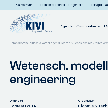
Zaalverhuur
Techniektijdschrift De Ingenieur
Terugblik Da
Agenda
Communities
Ma
Home
Communities
Vakafdelingen
Filosofie & Techniek
Activiteiten
We
Terug naar overzicht
Wetensch. modell
engineering
Wanneer:
Organisator:
12 maart 2014
Filosofie & Tech