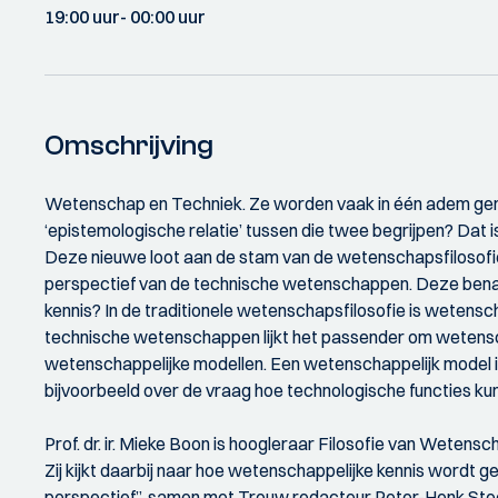
19:00 uur
- 00:00 uur
Omschrijving
Wetenschap en Techniek. Ze worden vaak in één adem gen
‘epistemologische relatie’ tussen die twee begrijpen? Dat i
Deze nieuwe loot aan de stam van de wetenschapsfilosofie
perspectief van de technische wetenschappen. Deze benade
kennis? In de traditionele wetenschapsfilosofie is wetensc
technische wetenschappen lijkt het passender om wetenscha
wetenschappelijke modellen. Een wetenschappelijk model i
bijvoorbeeld over de vraag hoe technologische functies ku
Prof. dr. ir. Mieke Boon is hoogleraar Filosofie van Weten
Zij kijkt daarbij naar hoe wetenschappelijke kennis wordt gem
perspectief”, samen met Trouw redacteur Peter-Henk Ste