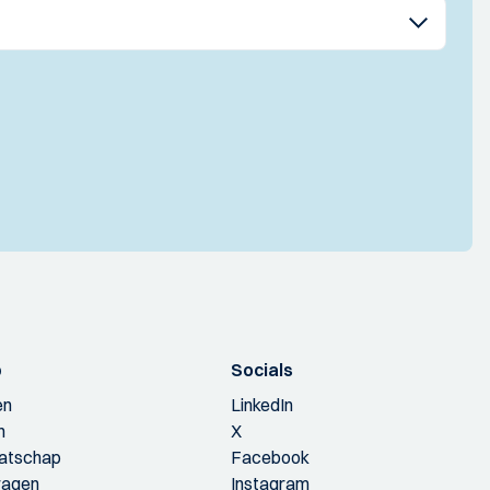
p
Socials
en
LinkedIn
n
X
aatschap
Facebook
ragen
Instagram