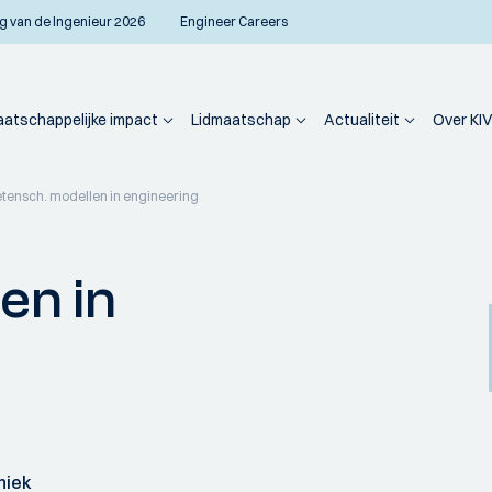
g van de Ingenieur 2026
Engineer Careers
atschappelijke impact
Lidmaatschap
Actualiteit
Over KIV
tensch. modellen in engineering
en in
niek