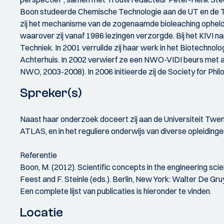
Boon studeerde Chemische Technologie aan de UT en de TU 
zij het mechanisme van de zogenaamde bioleaching ophelder
waarover zij vanaf 1986 lezingen verzorgde. Bij het KIVI na
Techniek. In 2001 verruilde zij haar werk in het Biotechnol
Achterhuis. In 2002 verwierf ze een NWO-VIDI beurs met a
NWO, 2003-2008). In 2006 initieerde zij de Society for Ph
Spreker(s)
Naast haar onderzoek doceert zij aan de Universiteit Twent
ATLAS, en in het reguliere onderwijs van diverse opleidinge
Referentie
Boon, M. (2012). Scientific concepts in the engineering sci
Feest and F. Steinle (eds.). Berlin, New York: Walter De G
Een complete lijst van publicaties is hieronder te vinden.
Locatie