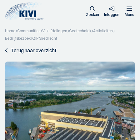
Zoeken
Inloggen
Menu
Home
Communities
Vakafdelingen
Geotechniek
Activiteiten
Bedrijfsbezoek IQIP Sliedrecht
Terug naar overzicht