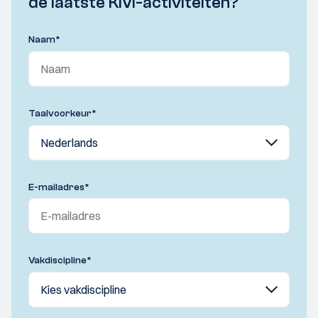
de laatste KIVI-activiteiten?
Naam
*
Taalvoorkeur
*
E-mailadres
*
Vakdiscipline
*