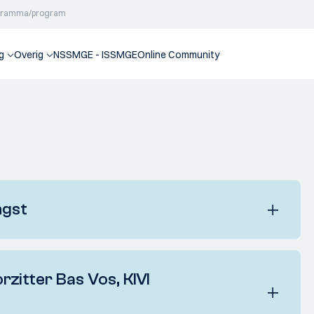
gramma/program
g
Overig
NSSMGE - ISSMGE
Online Community
ngst
tter Bas Vos, KIVI