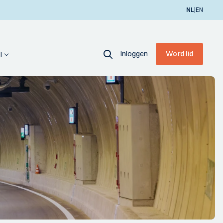
|
NL
EN
Inloggen
Word lid
I