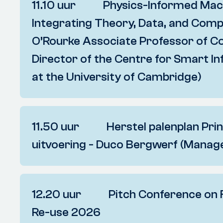
11.10 uur Physics-Informed Machi
Integrating Theory, Data, and Compu
O’Rourke Associate Professor of C
Director of the Centre for Smart I
at the University of Cambridge)
This talk will explore the emerging field of physics-inf
specific focus on how the integration of fundamental s
11.50 uur Herstel palenplan Prins
computational methods can overcome limitations of tradi
advances in embedding physics into data-driven architec
uitvoering - Duco Bergwerf (Manage
Finally, the talk will examine new strategies for leveragi
efficient, and generalisable predictions for geotechnica
In december 2022 ontstond een calamiteit in de Prinses
aquaduct in de A7 bleek 6 cm omhoog te zijn gekomen 
12.20 uur Pitch Conference on F
verkeer. Samen met Rijkswaterstaat hebben Van Hattum
ervoor gezorgd dat dit kunstwerk weer jaren mee kan.
Re-use 2026
(her)ontwerp en de realisatie van het herstel van de paa