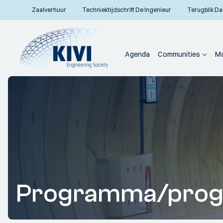
Zaalverhuur
Techniektijdschrift De Ingenieur
Terugblik Da
Agenda
Communities
Ma
Programma/pro