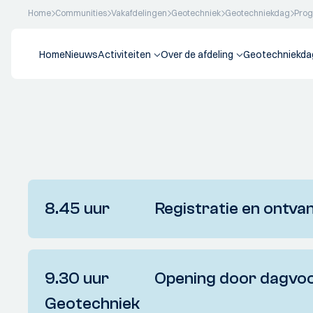
Home
Communities
Vakafdelingen
Geotechniek
Geotechniekdag
Pro
Home
Nieuws
Activiteiten
Over de afdeling
Geotechniekda
8.45 uur Registratie en ontva
9.30 uur Opening door dagvoorzi
Geotechniek