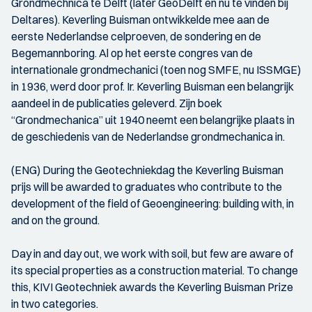
Grondmechnica te Delft (later GeoDelft en nu te vinden bij
Deltares). Keverling Buisman ontwikkelde mee aan de
eerste Nederlandse celproeven, de sondering en de
Begemannboring. Al op het eerste congres van de
internationale grondmechanici (toen nog SMFE, nu ISSMGE)
in 1936, werd door prof. Ir. Keverling Buisman een belangrijk
aandeel in de publicaties geleverd. Zijn boek
“Grondmechanica” uit 1940 neemt een belangrijke plaats in
de geschiedenis van de Nederlandse grondmechanica in.
(ENG) During the Geotechniekdag the Keverling Buisman
prijs will be awarded to graduates who contribute to the
development of the field of Geoengineering: building with, in
and on the ground.
Day in and day out, we work with soil, but few are aware of
its special properties as a construction material. To change
this, KIVI Geotechniek awards the Keverling Buisman Prize
in two categories.