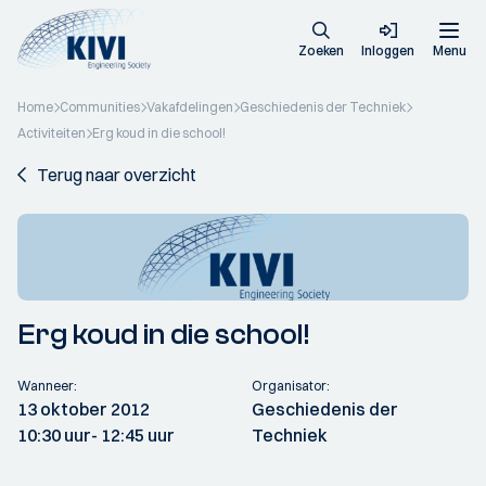
Zoeken
Inloggen
Menu
Home
Communities
Vakafdelingen
Geschiedenis der Techniek
Activiteiten
Erg koud in die school!
Terug naar overzicht
Erg koud in die school!
Wanneer:
Organisator:
13 oktober 2012
Geschiedenis der
10:30 uur
- 12:45 uur
Techniek