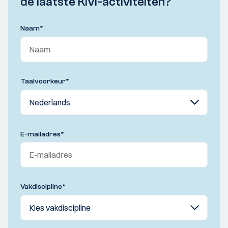
de laatste KIVI-activiteiten?
Naam
*
Taalvoorkeur
*
E-mailadres
*
Vakdiscipline
*