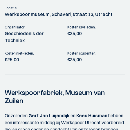
Locatie:
Werkspoor museum, Schaverijstraat 13, Utrecht
Organisator:
Kosten KIVI leden:
Geschiedenis der
€25,00
Techniek
Kosten niet-leden:
Kosten studenten:
€25,00
€25,00
Werkspoorfabriek, Museum van
Zuilen
Onze leden
Gert Jan Luijendijk
en
Kees Huisman
hebben
een interessante middag bij Werkspoor Utrecht voorbereid
die wij graag onder de aandacht van onze leden brengen.