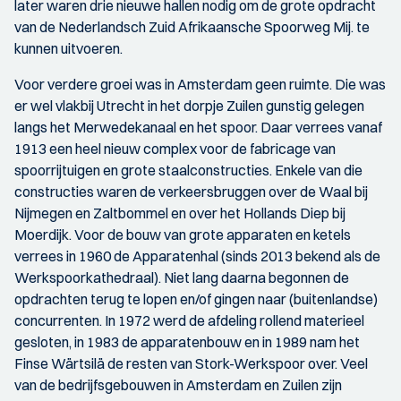
later waren drie nieuwe hallen nodig om de grote opdracht
van de Nederlandsch Zuid Afrikaansche Spoorweg Mij. te
kunnen uitvoeren.
Voor verdere groei was in Amsterdam geen ruimte. Die was
er wel vlakbij Utrecht in het dorpje Zuilen gunstig gelegen
langs het Merwedekanaal en het spoor. Daar verrees vanaf
1913 een heel nieuw complex voor de fabricage van
spoorrijtuigen en grote staalconstructies. Enkele van die
constructies waren de verkeersbruggen over de Waal bij
Nijmegen en Zaltbommel en over het Hollands Diep bij
Moerdijk. Voor de bouw van grote apparaten en ketels
verrees in 1960 de Apparatenhal (sinds 2013 bekend als de
Werkspoorkathedraal). Niet lang daarna begonnen de
opdrachten terug te lopen en/of gingen naar (buitenlandse)
concurrenten. In 1972 werd de afdeling rollend materieel
gesloten, in 1983 de apparatenbouw en in 1989 nam het
Finse Wärtsilä de resten van Stork-Werkspoor over. Veel
van de bedrijfsgebouwen in Amsterdam en Zuilen zijn