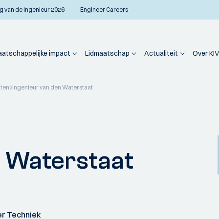
g van de Ingenieur 2026
Engineer Careers
atschappelijke impact
Lidmaatschap
Actualiteit
Over KIV
iten
Ingenieur van den Waterstaat
n Waterstaat
er Techniek