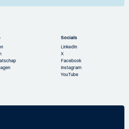
p
Socials
en
LinkedIn
n
X
aatschap
Facebook
ragen
Instagram
YouTube