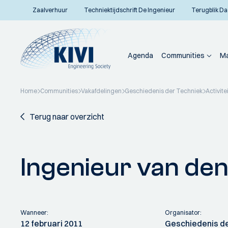
Zaalverhuur
Techniektijdschrift De Ingenieur
Terugblik Da
Agenda
Communities
Ma
Home
Communities
Vakafdelingen
Geschiedenis der Techniek
Activite
Terug naar overzicht
Ingenieur van de
Wanneer:
Organisator:
12 februari 2011
Geschiedenis d