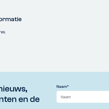
ormatie
res.
nieuws,
Naam
*
nten en de