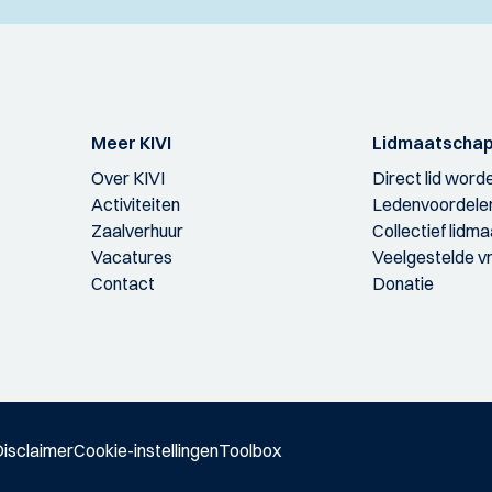
Meer KIVI
Lidmaatscha
Over KIVI
Direct lid word
Activiteiten
Ledenvoordele
Zaalverhuur
Collectief lidm
Vacatures
Veelgestelde v
Contact
Donatie
isclaimer
Cookie-instellingen
Toolbox