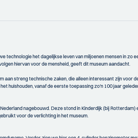
e technologie het dagelijkse leven van miljoenen mensen in zo een
gevolgen hiervan voor de mensheid, geeft dit museum aandacht.
m aan streng technische zaken, die alleen interessant zijn voor 
in het huishouden, vanaf de eerste toepassing zo'n 100 jaar gelede
 Nederland nagebouwd. Deze stond in Kinderdijk (bij Rotterdam) e
ebruikt voor de verlichting in het museum.
mdynamo. Verder zien we hier een 4-cylinder benzinemotor met ee