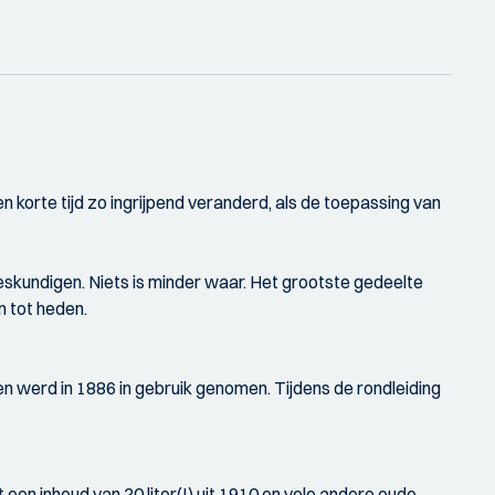
 korte tijd zo ingrijpend veranderd, als de toepassing van
deskundigen. Niets is minder waar. Het grootste gedeelte
n tot heden.
n werd in 1886 in gebruik genomen. Tijdens de rondleiding
n inhoud van 20 liter(!) uit 1910 en vele andere oude