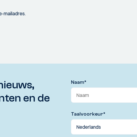
e-mailadres.
nieuws,
Naam
*
nten en de
Taalvoorkeur
*