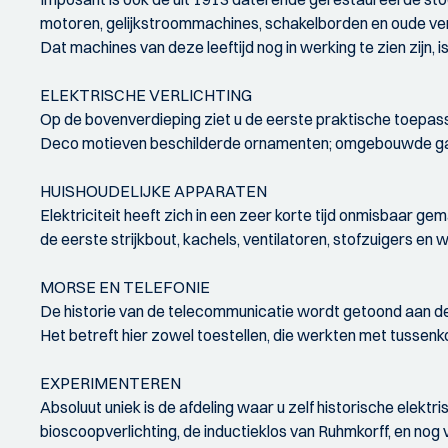
motoren, gelijkstroommachines, schakelborden en oude verl
Dat machines van deze leeftijd nog in werking te zien zijn, is
ELEKTRISCHE VERLICHTING
Op de bovenverdieping ziet u de eerste praktische toepassing
Deco motieven beschilderde ornamenten; omgebouwde gasla
HUISHOUDELIJKE APPARATEN
Elektriciteit heeft zich in een zeer korte tijd onmisbaar ge
de eerste strijkbout, kachels, ventilatoren, stofzuigers en
MORSE EN TELEFONIE
De historie van de telecommunicatie wordt getoond aan de
Het betreft hier zowel toestellen, die werkten met tussenko
EXPERIMENTEREN
Absoluut uniek is de afdeling waar u zelf historische elekt
bioscoopverlichting, de inductieklos van Ruhmkorff, en nog 