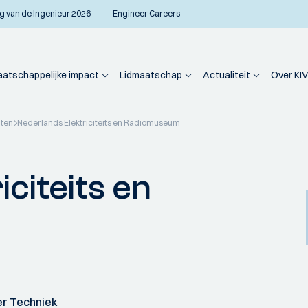
g van de Ingenieur 2026
Engineer Careers
atschappelijke impact
Lidmaatschap
Actualiteit
Over KIV
iten
Nederlands Elektriciteits en Radiomuseum
citeits en
er Techniek