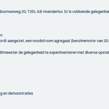
eldoornseweg 20, 7351 AB Hoenderloo. Er is voldoende gelegenhei
o.
le wordt aangezet, een noodstroom agregaat (benzinemotor van 2
 Ritmeester de gelegenheid te experimenteren met diverse opstell
leg en demonstraties