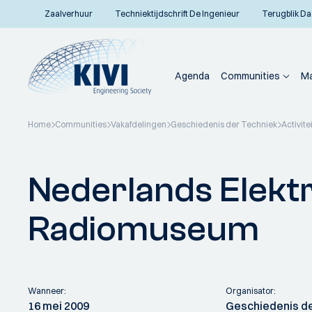
Zaalverhuur
Techniektijdschrift De Ingenieur
Terugblik Da
Agenda
Communities
Ma
Home
Communities
Vakafdelingen
Geschiedenis der Techniek
Activite
Terug naar overzicht
Nederlands Elektri
Radiomuseum
Wanneer:
Organisator:
16 mei 2009
Geschiedenis d