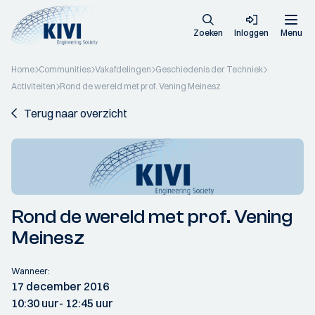
Zoeken
Inloggen
Menu
Home
Communities
Vakafdelingen
Geschiedenis der Techniek
Activiteiten
Rond de wereld met prof. Vening Meinesz
Terug naar overzicht
Rond de wereld met prof. Vening
Meinesz
Wanneer:
17 december 2016
10:30 uur
- 12:45 uur