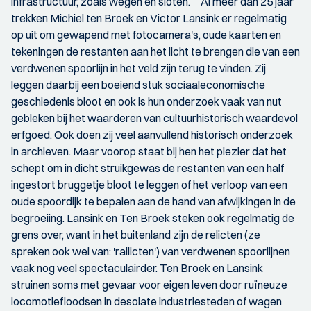
infrastructuur, zoals wegen en sloten. Al meer dan 25 jaar
trekken Michiel ten Broek en Victor Lansink er regelmatig
op uit om gewapend met fotocamera's, oude kaarten en
tekeningen de restanten aan het licht te brengen die van een
verdwenen spoorlijn in het veld zijn terug te vinden. Zij
leggen daarbij een boeiend stuk sociaaleconomische
geschiedenis bloot en ook is hun onderzoek vaak van nut
gebleken bij het waarderen van cultuurhistorisch waardevol
erfgoed. Ook doen zij veel aanvullend historisch onderzoek
in archieven. Maar voorop staat bij hen het plezier dat het
schept om in dicht struikgewas de restanten van een half
ingestort bruggetje bloot te leggen of het verloop van een
oude spoordijk te bepalen aan de hand van afwijkingen in de
begroeiing. Lansink en Ten Broek steken ook regelmatig de
grens over, want in het buitenland zijn de relicten (ze
spreken ook wel van: 'railicten') van verdwenen spoorlijnen
vaak nog veel spectaculairder. Ten Broek en Lansink
struinen soms met gevaar voor eigen leven door ruïneuze
locomotiefloodsen in desolate industriesteden of wagen