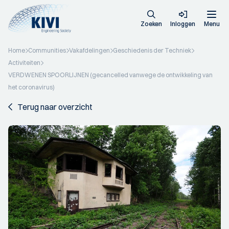
Zoeken
Inloggen
Menu
Home
Communities
Vakafdelingen
Geschiedenis der Techniek
Activiteiten
VERDWENEN SPOORLIJNEN (gecancelled vanwege de ontwikkeling van
het coronavirus)
Terug naar overzicht