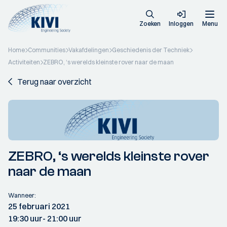
Zoeken
Inloggen
Menu
Home
Communities
Vakafdelingen
Geschiedenis der Techniek
Activiteiten
ZEBRO, ‘s werelds kleinste rover naar de maan
Terug naar overzicht
ZEBRO, ‘s werelds kleinste rover
naar de maan
Wanneer:
25 februari 2021
19:30 uur
- 21:00 uur