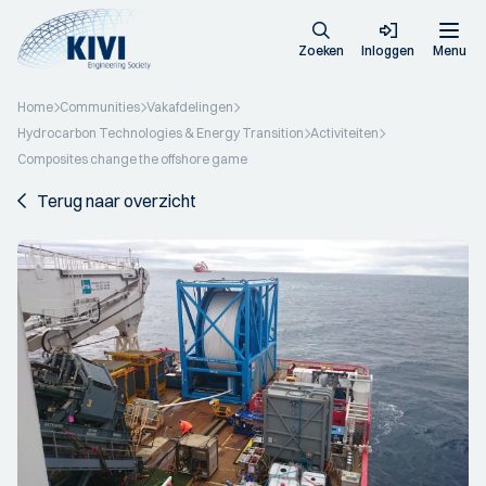
Zoeken
Inloggen
Menu
Home
Communities
Vakafdelingen
Hydrocarbon Technologies & Energy Transition
Activiteiten
Composites change the offshore game
Terug naar overzicht