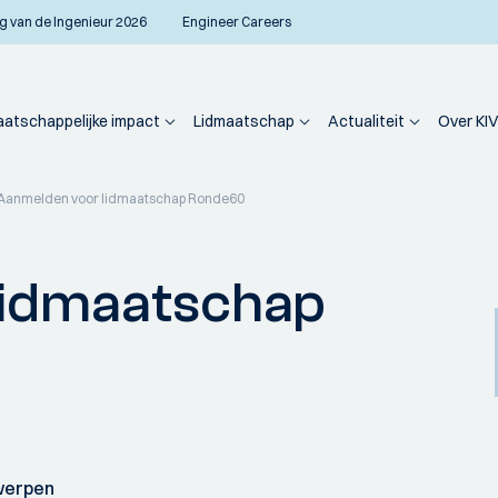
g van de Ingenieur 2026
Engineer Careers
atschappelijke impact
Lidmaatschap
Actualiteit
Over KIV
Aanmelden voor lidmaatschap Ronde60
lidmaatschap
twerpen