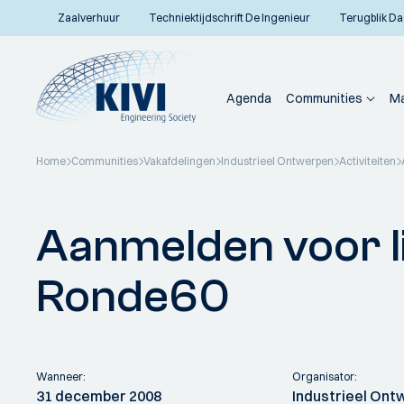
Zaalverhuur
Techniektijdschrift De Ingenieur
Terugblik Da
Agenda
Communities
Ma
Home
Communities
Vakafdelingen
Industrieel Ontwerpen
Activiteiten
Terug naar overzicht
Aanmelden voor 
Ronde60
Wanneer:
Organisator:
31 december 2008
Industrieel On