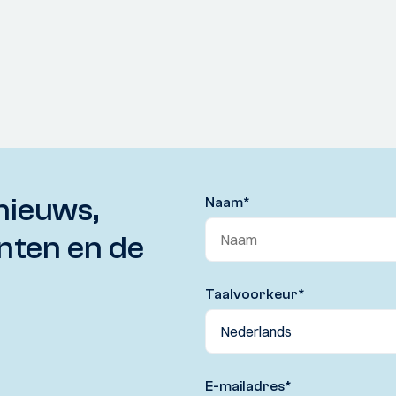
nieuws,
Naam
*
nten en de
Taalvoorkeur
*
E-mailadres
*