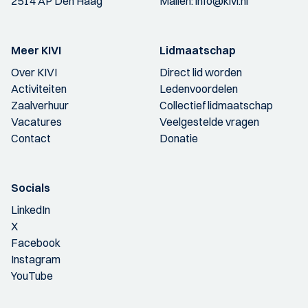
2514 AP Den Haag
Mailen:
info@kivi.nl
Meer KIVI
Lidmaatschap
Over KIVI
Direct lid worden
Activiteiten
Ledenvoordelen
Zaalverhuur
Collectief lidmaatschap
Vacatures
Veelgestelde vragen
Contact
Donatie
Socials
LinkedIn
X
Facebook
Instagram
YouTube