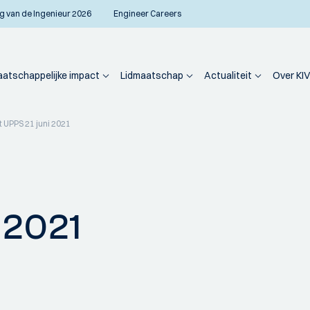
g van de Ingenieur 2026
Engineer Careers
atschappelijke impact
Lidmaatschap
Actualiteit
Over KIV
 UPPS 21 juni 2021
 2021