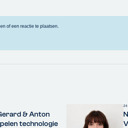
24
Gerard & Anton
N
elen technologie
V