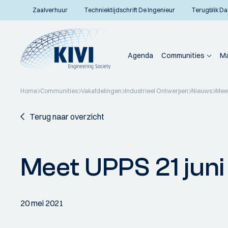
Zaalverhuur
Techniektijdschrift De Ingenieur
Terugblik Da
Agenda
Communities
Ma
Home
Communities
Vakafdelingen
Industrieel Ontwerpen
Nieuws
Meet
Terug naar overzicht
Meet UPPS 21 juni
20 mei 2021