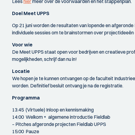
Lees
hier
meer over de voorwaarden en het stappenplan.
Doel Meet UPPS
Op 21 juni worden de resultaten van lopende en afgeronde 
individuele sessies om te brainstormen over projectideeë
Voor wie
De Meet UPPS staat open voor bedrijven en creatieve profe
mogelijkheden, schrijf dan nu in!
Locatie
We hopen je te kunnen ontvangen op de faculteit Industrie
worden. Definitief besluit ontvang je na de registratie.
Programma
13.45 (Virtuele) Inloop en kennismaking
14:00 Welkom + algemene introductie Fieldlab
– Pitches afgeronde projecten Fieldlab UPPS
15:00 Pauze