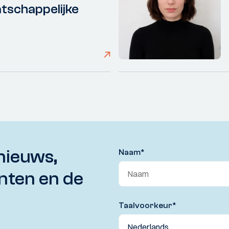
tschappelijke
nieuws,
Naam
*
nten en de
Taalvoorkeur
*