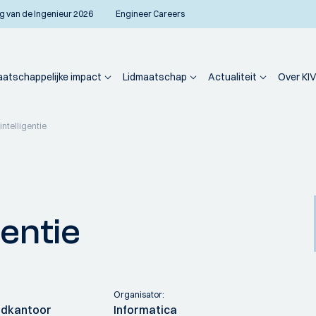
g van de Ingenieur 2026
Engineer Careers
atschappelijke impact
Lidmaatschap
Actualiteit
Over KIV
intelligentie
gentie
Organisator:
fdkantoor
Informatica