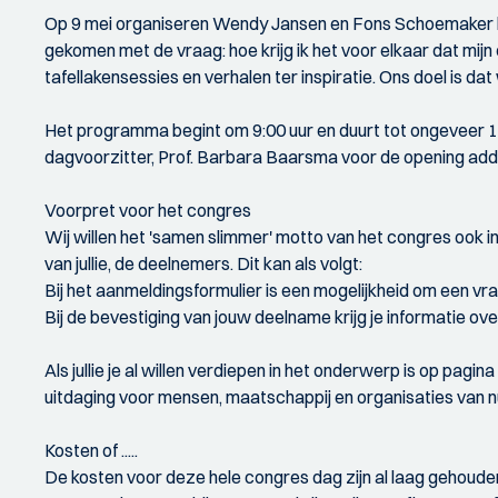
Op 9 mei organiseren Wendy Jansen en Fons Schoemaker het co
gekomen met de vraag: hoe krijg ik het voor elkaar dat mi
tafellakensessies en verhalen ter inspiratie. Ons doel is d
Het programma begint om 9:00 uur en duurt tot ongeveer 17:
dagvoorzitter, Prof. Barbara Baarsma voor de opening addr
Voorpret voor het congres
Wij willen het 'samen slimmer' motto van het congres ook i
van jullie, de deelnemers. Dit kan als volgt:
Bij het aanmeldingsformulier is een mogelijkheid om een vra
Bij de bevestiging van jouw deelname krijg je informatie o
Als jullie je al willen verdiepen in het onderwerp is op pag
uitdaging voor mensen, maatschappij en organisaties van n
Kosten of .....
De kosten voor deze hele congres dag zijn al laag gehouden 