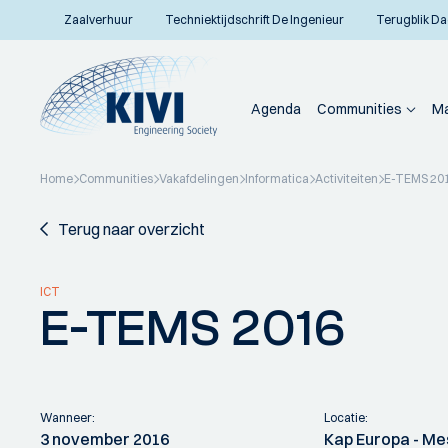
Zaalverhuur
Techniektijdschrift De Ingenieur
Terugblik Da
Agenda
Communities
Ma
Home
Communities
Vakafdelingen
Informatica
Activiteiten
E-TEMS 20
Terug naar overzicht
ICT
E-TEMS 2016
Wanneer:
Locatie:
3 november 2016
Kap Europa - Me