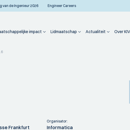
g van de Ingenieur 2026
Engineer Careers
atschappelijke impact
Lidmaatschap
Actualiteit
Over KIV
16
Organisator:
sse Frankfurt
Informatica