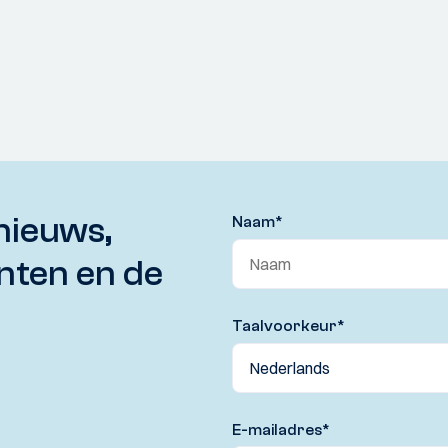
nieuws,
Naam
*
nten en de
Taalvoorkeur
*
E-mailadres
*