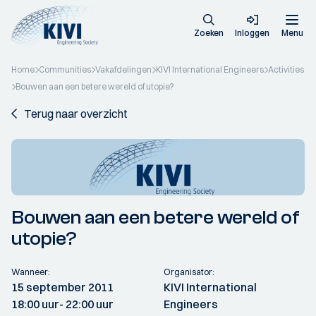
Zoeken
Inloggen
Menu
Home
Communities
Vakafdelingen
KIVI International Engineers
Activities
Bouwen aan een betere wereld of utopie?
Terug naar overzicht
Bouwen aan een betere wereld of
utopie?
Wanneer:
Organisator:
15 september 2011
KIVI International
18:00 uur
- 22:00 uur
Engineers