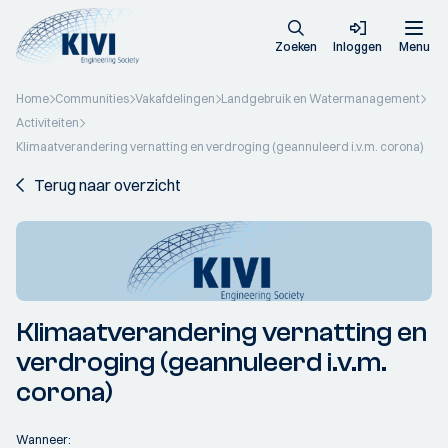
Zoeken
Inloggen
Menu
Home
Communities
Vakafdelingen
Landgebruik en Watermanagement
Activiteiten
Klimaatverandering vernatting en verdroging (geannuleerd i.v.m. corona)
Terug naar overzicht
Klimaatverandering vernatting en
verdroging (geannuleerd i.v.m.
corona)
Wanneer: