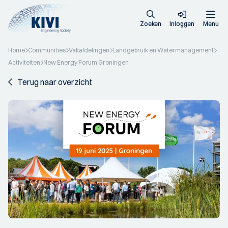
Zoeken
Inloggen
Menu
Home
Communities
Vakafdelingen
Landgebruik en Watermanagement
Activiteiten
New Energy Forum Groningen
Terug naar overzicht