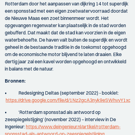
Rotterdam door het aanpassen van dijkring 14 tot superdijk
een sponsstad met een eigen zoetwatervoorraad doordat
de Nieuwe Maas een zoet binnenmeer wordt. Het
opgevangen regenwater kan plaatselijk in de stad worden
gebufferd. Dat maakt dat de stad kan voorzien in de eigen
waterbehoefte. De haven valt buiten de superdijk en wordt
geheel in de bestaande traditie in de toekomst opgehoogd
om de economische motor blijvend te laten draaien. Elke
dertig jaar zal een kavel worden opgehoogd en ontwikkeld
in balans met de natuur.
Bronnen:
• Redesigning Deltas (september 2022) - booklet:
https://drive.google.com/file/d/1Nz2gcA3nyk9eSWhvvY1xoj
• ‘Rotterdam sponsstad als antwoord op
zeespiegelstijging’ (november 2022) – interview in De
Ingenieur:
https://www.deingenieur.nl/artikel/rotterdam-
sponsstad-als-antwoord-op-zeespiegelstijging