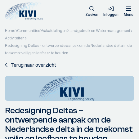
Zoeken
Inloggen
Menu
Home
Communities
Vakafdelingen
Landgebruik en Watermanagement
Activiteiten
Redesigning Deltas – ontwerpende aanpak om de Nederlandse delta in de
toekomst veilig en leefbaar te houden
Terug naar overzicht
Redesigning Deltas –
ontwerpende aanpak om de
Nederlandse delta in de toekomst
veilig en leefbaar te houden