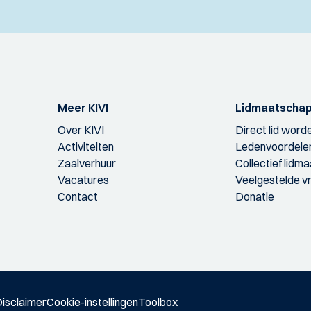
Meer KIVI
Lidmaatscha
Over KIVI
Direct lid word
Activiteiten
Ledenvoordele
Zaalverhuur
Collectief lidm
Vacatures
Veelgestelde v
Contact
Donatie
isclaimer
Cookie-instellingen
Toolbox