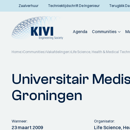
Zaalverhuur
Techniektijdschrift De Ingenieur
Terugblik Da
Agenda
Communities
Ma
Home
Communities
Vakafdelingen
Life Science, Health & Medical Tech
Terug naar overzicht
Universitair Med
Groningen
Wanneer:
Organisator:
23 maart 2009
Life Science, He