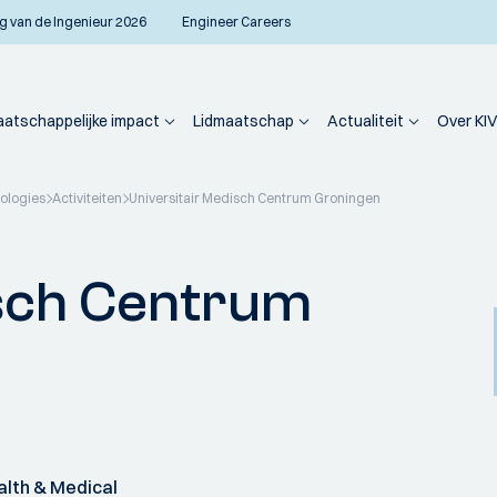
g van de Ingenieur 2026
Engineer Careers
atschappelijke impact
Lidmaatschap
Actualiteit
Over KIV
nologies
Activiteiten
Universitair Medisch Centrum Groningen
isch Centrum
alth & Medical