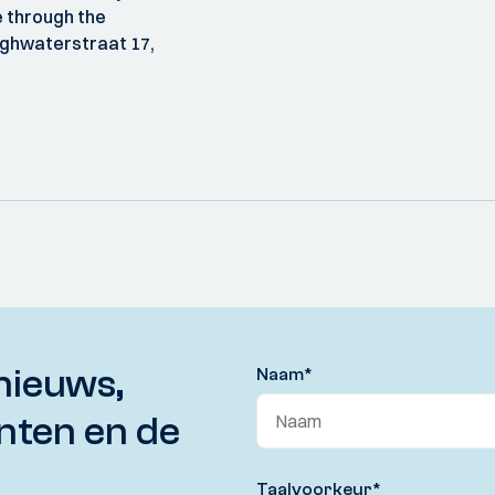
e through the
eghwaterstraat 17,
nieuws,
Naam
*
nten en de
Taalvoorkeur
*