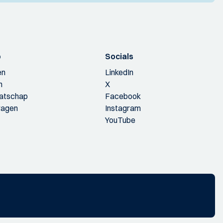
p
Socials
en
LinkedIn
n
X
aatschap
Facebook
ragen
Instagram
YouTube