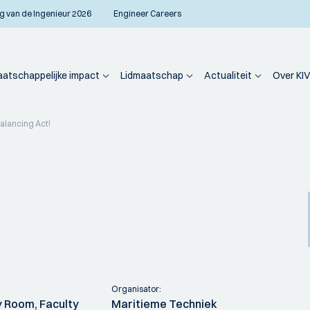
g van de Ingenieur 2026
Engineer Careers
atschappelijke impact
Lidmaatschap
Actualiteit
Over KIV
alancing Act!
Organisator:
y Room, Faculty
Maritieme Techniek