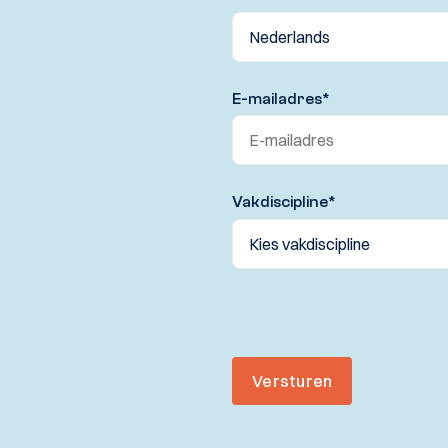
E-mailadres
*
Vakdiscipline
*
Versturen