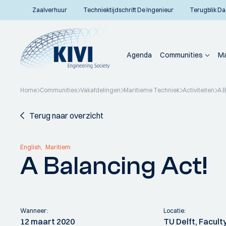
Zaalverhuur
Techniektijdschrift De Ingenieur
Terugblik Da
Agenda
Communities
Ma
Home
Communities
Vakafdelingen
Maritieme Techniek
Activiteiten
A B
Terug naar overzicht
English
Maritiem
A Balancing Act!
Wanneer:
Locatie:
12 maart 2020
TU Delft, Facult