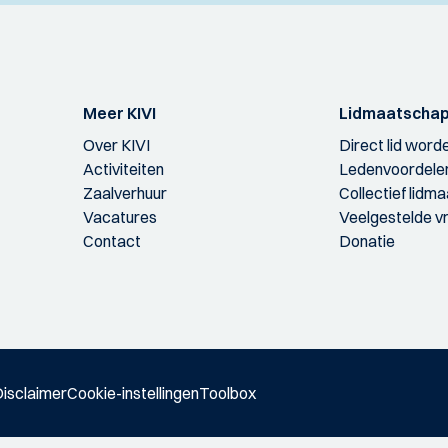
Meer KIVI
Lidmaatscha
Over KIVI
Direct lid word
Activiteiten
Ledenvoordele
Zaalverhuur
Collectief lidm
Vacatures
Veelgestelde v
Contact
Donatie
isclaimer
Cookie-instellingen
Toolbox