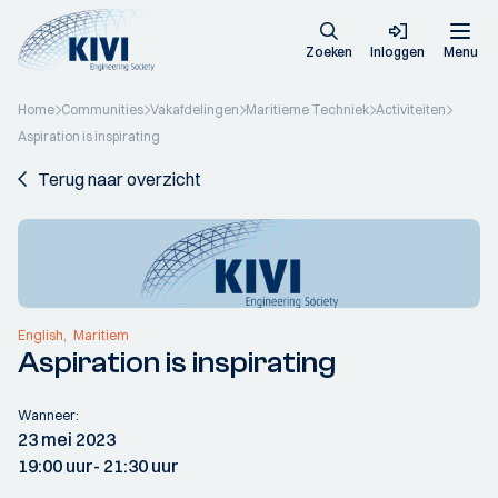
Zoeken
Inloggen
Menu
Home
Communities
Vakafdelingen
Maritieme Techniek
Activiteiten
Aspiration is inspirating
Terug naar overzicht
English
Maritiem
Aspiration is inspirating
Wanneer:
23 mei 2023
19:00 uur
- 21:30 uur