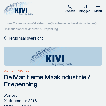
Zoeken
Inloggen
Menu
Home
Communities
Vakafdelingen
Maritieme Techniek
Activiteiten
De Maritieme Maakindustrie / Erepenning
Terug naar overzicht
Maritiem
Offshore
De Maritieme Maakindustrie /
Erepenning
Wanneer:
21 december 2016