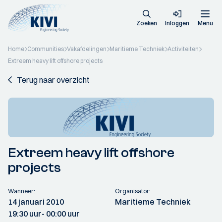
Zoeken
Inloggen
Menu
Home
Communities
Vakafdelingen
Maritieme Techniek
Activiteiten
Extreem heavy lift offshore projects
Terug naar overzicht
Extreem heavy lift offshore
projects
Wanneer:
Organisator:
14 januari 2010
Maritieme Techniek
19:30 uur
- 00:00 uur