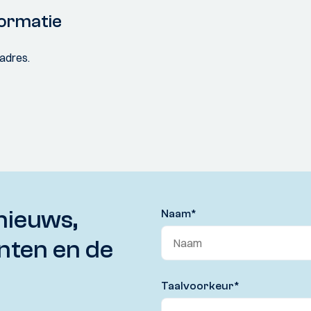
ormatie
ladres.
nieuws,
Naam
*
nten en de
Taalvoorkeur
*