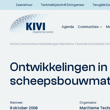
Zaalverhuur
Techniektijdschrift De Ingenieur
Terugblik Da
Agenda
Communities
Ma
Home
Communities
Vakafdelingen
Maritieme Techniek
Activiteiten
On
Terug naar overzicht
Ontwikkelingen in
scheepsbouwmate
Wanneer:
Organisator:
9 oktober 2008
Maritieme Tech