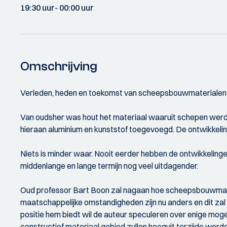
19:30 uur
- 00:00 uur
Omschrijving
Verleden, heden en toekomst van scheepsbouwmaterialen
Van oudsher was hout het materiaal waaruit schepen werde
hieraan aluminium en kunststof toegevoegd. De ontwikkeli
Niets is minder waar. Nooit eerder hebben de ontwikkelinge
middenlange en lange termijn nog veel uitdagender.
Oud professor Bart Boon zal nagaan hoe scheepsbouwmater
maatschappelijke omstandigheden zijn nu anders en dit zal 
positie hem biedt wil de auteur speculeren over enige mogeli
constructief materiaal gebied zullen hooguit terzijde word