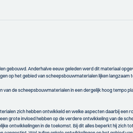
n gebouwd. Anderhalve eeuw geleden werd dit materiaal opgevolg
ngen op het gebied van scheepsbouwmaterialen lijken langzaam t
n van de scheepsbouwmaterialen in een dergelijk hoog tempo plaat
ialen zich hebben ontwikkeld en welke aspecten daarbij een r
een grote invloed hebben op de verdere ontwikkeling van de schee
jke ontwikkelingen in de toekomst. Bij dit alles beperkt hij zich t
en aangestipt. Wel zullen enkele ontwikkelingen op het gebied va