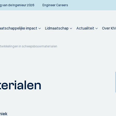
g van de Ingenieur 2026
Engineer Careers
atschappelijke impact
Lidmaatschap
Actualiteit
Over KIV
twikkelingen in scheepsbouwmaterialen
rialen
niek