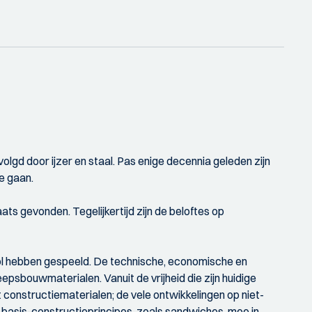
d door ijzer en staal. Pas enige decennia geleden zijn
e gaan.
s gevonden. Tegelijkertijd zijn de beloftes op
ol hebben gespeeld. De technische, economische en
psbouwmaterialen. Vanuit de vrijheid die zijn huidige
ot constructiematerialen; de vele ontwikkelingen op niet-
n basis-constructieprincipes, zoals sandwiches, mee in