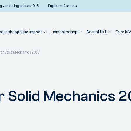
g van de Ingenieur 2026
Engineer Careers
atschappelijke impact
Lidmaatschap
Actualiteit
Over KIV
for Solid Mechanics 2013
r Solid Mechanics 2