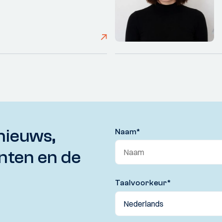
nieuws,
Naam
*
nten en de
Taalvoorkeur
*