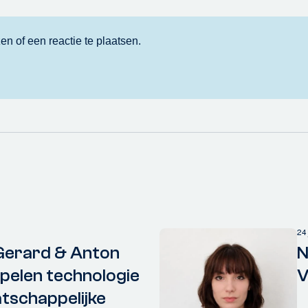
24
Gerard & Anton
N
elen technologie
V
tschappelijke