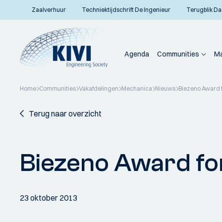
Zaalverhuur
Techniektijdschrift De Ingenieur
Terugblik Da
Agenda
Communities
Ma
Home
Communities
Vakafdelingen
Mechanica
Nieuws
Biezeno Award 
Terug naar overzicht
Biezeno Award fo
23 oktober 2013