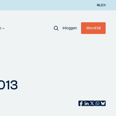
|
NL
EN
Inloggen
Word lid
I
013