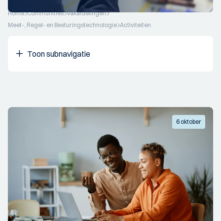
Home
Communities
Vakafdelingen
Meet-, Regel- en Besturingstechnologie
Activiteiten
Toon subnavigatie
6 oktober