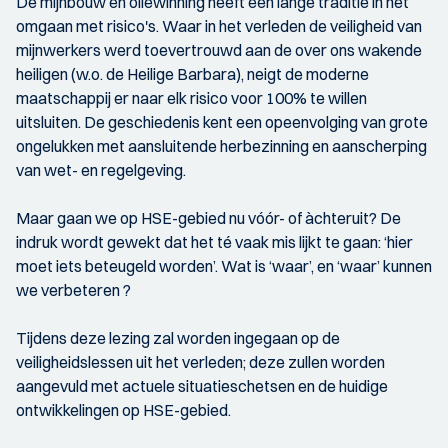
De mijnbouw en oliewinning heeft een lange traditie in het
omgaan met risico's. Waar in het verleden de veiligheid van
mijnwerkers werd toevertrouwd aan de over ons wakende
heiligen (w.o. de Heilige Barbara), neigt de moderne
maatschappij er naar elk risico voor 100% te willen
uitsluiten. De geschiedenis kent een opeenvolging van grote
ongelukken met aansluitende herbezinning en aanscherping
van wet- en regelgeving.
Maar gaan we op HSE-gebied nu vóór- of àchteruit? De
indruk wordt gewekt dat het té vaak mis lijkt te gaan: ‘hier
moet iets beteugeld worden’. Wat is ‘waar’, en ‘waar’ kunnen
we verbeteren ?
Tijdens deze lezing zal worden ingegaan op de
veiligheidslessen uit het verleden; deze zullen worden
aangevuld met actuele situatieschetsen en de huidige
ontwikkelingen op HSE-gebied.