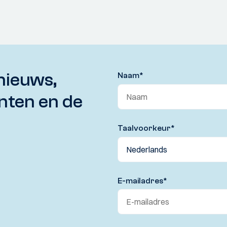
nieuws,
Naam
*
nten en de
Taalvoorkeur
*
E-mailadres
*