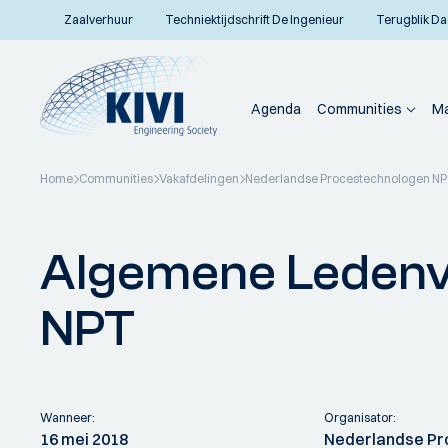
Zaalverhuur
Techniektijdschrift De Ingenieur
Terugblik Da
Agenda
Communities
Ma
Home
Communities
Vakafdelingen
Nederlandse Procestechnologen N
Terug naar overzicht
Algemene Ledenv
NPT
Wanneer:
Organisator:
16 mei 2018
Nederlandse Pr