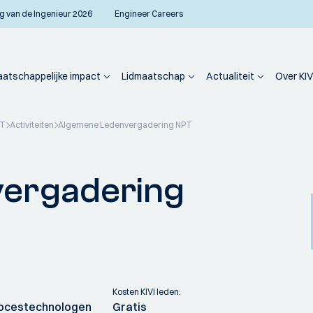
g van de Ingenieur 2026
Engineer Careers
atschappelijke impact
Lidmaatschap
Actualiteit
Over KIV
PT
Activiteiten
Algemene Ledenvergadering NPT
ergadering
Kosten KIVI leden:
ocestechnologen
Gratis