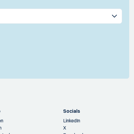
p
Socials
en
LinkedIn
n
X