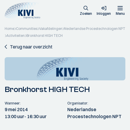
Zoeken
Inloggen
Menu
Home
Communities
Vakafdelingen
Nederlandse Procestechnologen NPT
Activiteiten
Bronkhorst HIGH TECH
Terug naar overzicht
Bronkhorst HIGH TECH
Wanneer:
Organisator:
9 mei 2014
Nederlandse
13:00 uur
- 16:30 uur
Procestechnologen NPT