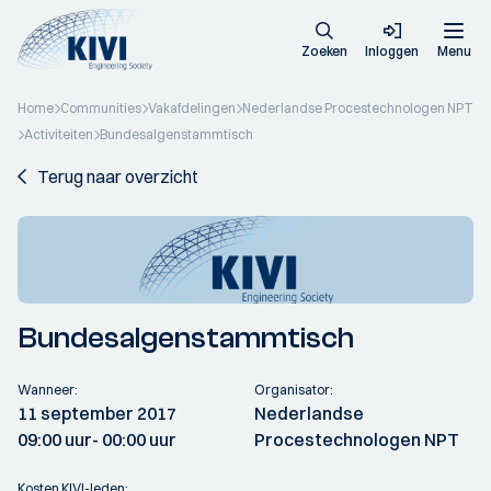
Zoeken
Inloggen
Menu
Home
Communities
Vakafdelingen
Nederlandse Procestechnologen NPT
Activiteiten
Bundesalgenstammtisch
Terug naar overzicht
Bundesalgenstammtisch
Wanneer:
Organisator:
11 september 2017
Nederlandse
09:00 uur
- 00:00 uur
Procestechnologen NPT
Kosten KIVI-leden: