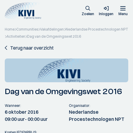
Zoeken
Inloggen
Menu
Home
Communities
Vakafdelingen
Nederlandse Procestechnologen NPT
Activiteiten
Dag van de Omgevingswet 2016
Terug naar overzicht
Dag van de Omgevingswet 2016
Wanneer:
Organisator:
6 oktober 2016
Nederlandse
09:00 uur
- 00:00 uur
Procestechnologen NPT
Kosten lEDENPRIJS: